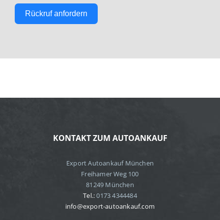
Rückruf anfordern
KONTAKT ZUM AUTOANKAUF
Export Autoankauf München
Freihamer Weg 100
81249 München
Tel.:
0173 4344484
info@export-autoankauf.com