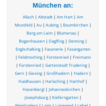
München an:
Allach
|
Altstadt
|
Am Hart
|
Am
Moosfeld
|
Au
|
Aubing
|
Baumkirchen
|
Berg am Laim
|
Blumenau
|
Bogenhausen
|
Daglfing
|
Denning
|
Englschalking
|
Fasanerie
|
Fasangarten
|
Feldmoching
|
Forstenried
|
Freimann
|
Fürstenried
|
Gartenstadt Trudering
|
Gern
|
Giesing
|
Großhadern
|
Hadern
|
Haidhausen
|
Harlaching
|
Harthof
|
Hasenbergl
|
Johanneskirchen
|
Josephsburg
|
Kieferngarten
|
Kleinhadern
|
Laim
|
Langwied
|
Lehel
|