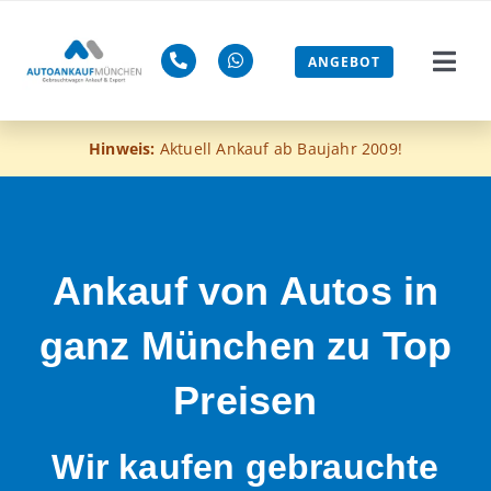
Zum
Inhalt
ANGEBOT
Togg
springen
Navi
Gebra
Hinweis:
Aktuell Ankauf ab Baujahr 2009!
Mänge
ohne 
Ankauf von Autos in
Euro-4
ganz München zu Top
Blog
Preisen
Jetzt 
Wir kaufen gebrauchte