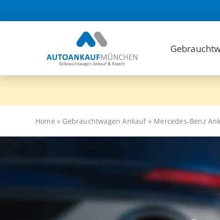
Zum
Inhalt
springen
Gebrauchtw
Home
»
Gebrauchtwagen Ankauf
»
Mercedes-Benz An