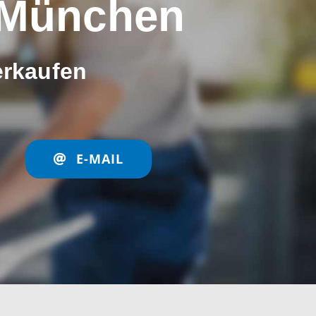
 München
erkaufen
E-MAIL