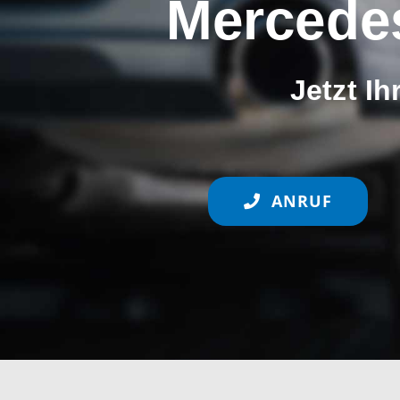
Mercede
Jetzt I
ANRUF