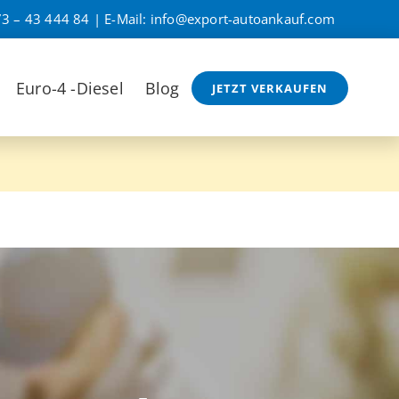
3 – 43 444 84
| E-Mail:
info@export-autoankauf.com
Euro-4 -Diesel
Blog
JETZT VERKAUFEN