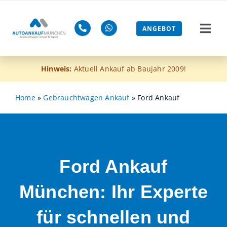
Zum
Inhalt
ANGEBOT
Togg
springen
Navi
Gebra
Hinweis:
Aktuell Ankauf ab Baujahr 2009!
Mänge
Home
»
Gebrauchtwagen Ankauf
»
Ford Ankauf
ohne 
Euro-4
Ford Ankauf
Blog
München: Ihr Experte
Jetzt 
für schnellen und