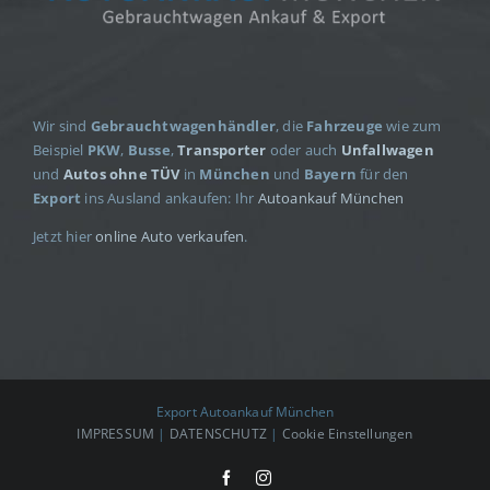
Wir sind
Gebrauchtwagenhändler
, die
Fahrzeuge
wie zum
Beispiel
PKW
,
Busse
,
Transporter
oder auch
Unfallwagen
und
Autos ohne TÜV
in
München
und
Bayern
für den
Export
ins Ausland ankaufen: Ihr
Autoankauf München
Jetzt hier
online Auto verkaufen
.
Export Autoankauf München
IMPRESSUM
|
DATENSCHUTZ
|
Cookie Einstellungen
Facebook
Instagram