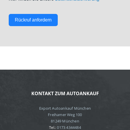
Rückruf anfordern
KONTAKT ZUM AUTOANKAUF
Export Autoankauf München
Freihamer Weg 100
81249 München
Tel.:
0173 4344484