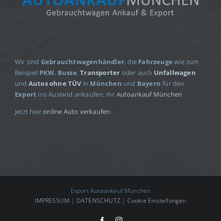
Wir sind
Gebrauchtwagenhändler
, die
Fahrzeuge
wie zum
Beispiel
PKW
,
Busse
,
Transporter
oder auch
Unfallwagen
und
Autos ohne TÜV
in
München
und
Bayern
für den
Export
ins Ausland ankaufen: Ihr
Autoankauf München
Jetzt hier
online Auto verkaufen
.
Export Autoankauf München
IMPRESSUM
|
DATENSCHUTZ
|
Cookie Einstellungen
Facebook
Instagram