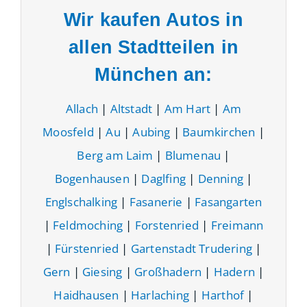
Wir kaufen Autos in
allen Stadtteilen in
München an:
Allach
|
Altstadt
|
Am Hart
|
Am
Moosfeld
|
Au
|
Aubing
|
Baumkirchen
|
Berg am Laim
|
Blumenau
|
Bogenhausen
|
Daglfing
|
Denning
|
Englschalking
|
Fasanerie
|
Fasangarten
|
Feldmoching
|
Forstenried
|
Freimann
|
Fürstenried
|
Gartenstadt Trudering
|
Gern
|
Giesing
|
Großhadern
|
Hadern
|
Haidhausen
|
Harlaching
|
Harthof
|