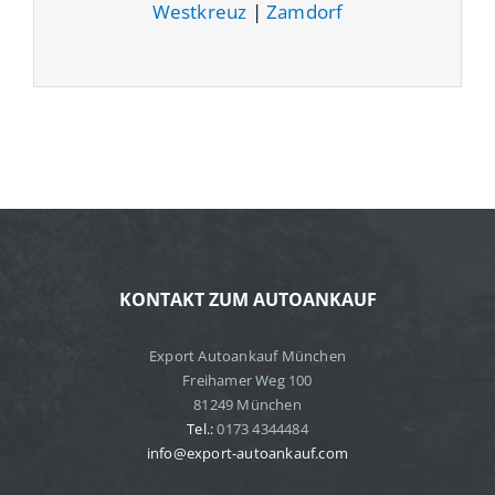
Westkreuz
|
Zamdorf
KONTAKT ZUM AUTOANKAUF
Export Autoankauf München
Freihamer Weg 100
81249 München
Tel.:
0173 4344484
info@export-autoankauf.com