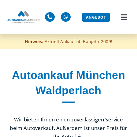
Zum
Inhalt
ANGEBOT
Togg
springen
Navi
Gebra
Hinweis:
Aktuell Ankauf ab Baujahr 2009!
Mänge
ohne 
Autoankauf München
Waldperlach
Euro-4
Blog
Wir bieten Ihnen einen zuverlässigen Service
Jetzt 
beim Autoverkauf. Außerdem ist unser Preis für
Ihr Auto fair.