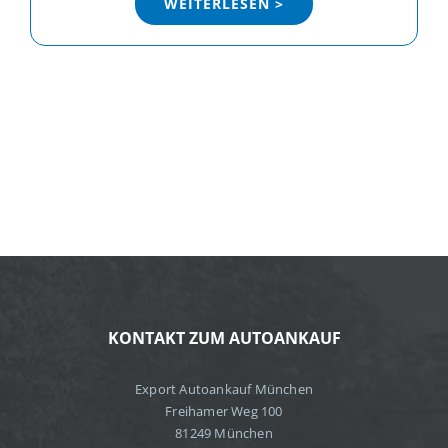
WEITERLESEN >
KONTAKT ZUM AUTOANKAUF
Export Autoankauf München
Freihamer Weg 100
81249 München