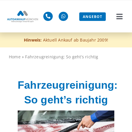
Zum
Inhalt
ANGEBOT
Togg
springen
Navi
Gebra
Hinweis:
Aktuell Ankauf ab Baujahr 2009!
Mänge
Home
»
Fahrzeugreinigung: So geht’s richtig
ohne 
Fahrzeugreinigung:
Euro-4
So geht’s richtig
Blog
Jetzt 