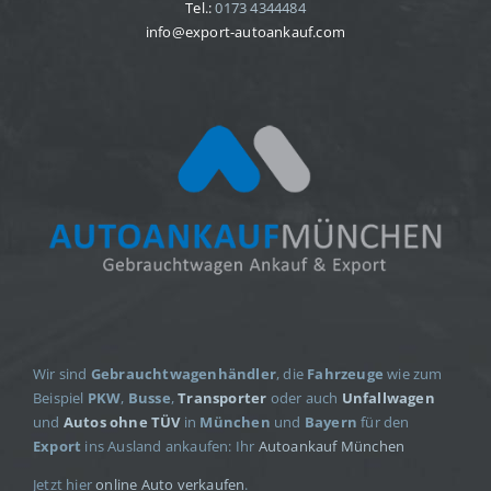
Tel.:
0173 4344484
info@export-autoankauf.com
Wir sind
Gebrauchtwagenhändler
, die
Fahrzeuge
wie zum
Beispiel
PKW
,
Busse
,
Transporter
oder auch
Unfallwagen
und
Autos ohne TÜV
in
München
und
Bayern
für den
Export
ins Ausland ankaufen: Ihr
Autoankauf München
Jetzt hier
online Auto verkaufen
.