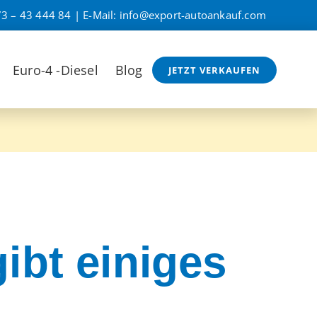
3 – 43 444 84
| E-Mail:
info@export-autoankauf.com
Euro-4 -Diesel
Blog
JETZT VERKAUFEN
ibt einiges