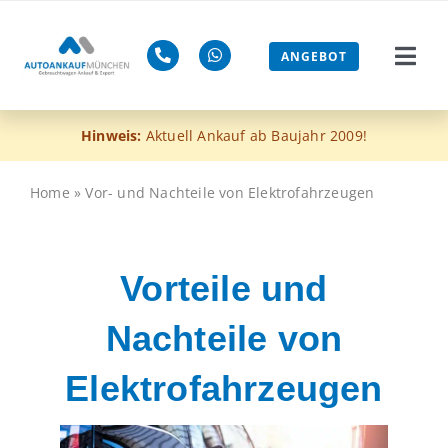
Zum
Inhalt
ANGEBOT
Togg
springen
Navi
Gebra
Hinweis:
Aktuell Ankauf ab Baujahr 2009!
Mänge
Home
»
Vor- und Nachteile von Elektrofahrzeugen
ohne 
Vorteile und
Euro-4
Nachteile von
Blog
Elektrofahrzeugen
Jetzt 