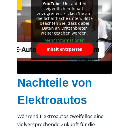
YouTube
. Um auf den
eigentlichen Inhalt
zuzugreifen, klicken Sie auf
die Schaltfläche unten. Bitte
beachten Sie, dass dabei
Daten an Drittanbieter
weitergegeben werden.
Mehr Informationen
Inhalt entsperren
Nachteile von
Elektroautos
Während Elektroautos zweifellos eine
vielversprechende Zukunft für die