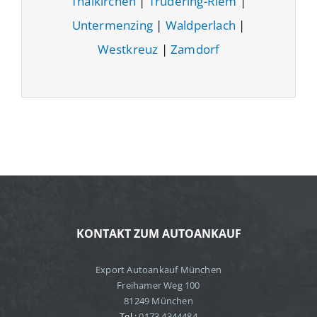
Thalkirchen
|
Trudering-Riem
|
Untermenzing
|
Waldperlach
|
Westkreuz
|
Zamdorf
KONTAKT ZUM AUTOANKAUF
Export Autoankauf München
Freihamer Weg 100
81249 München
Tel.:
0173 4344484