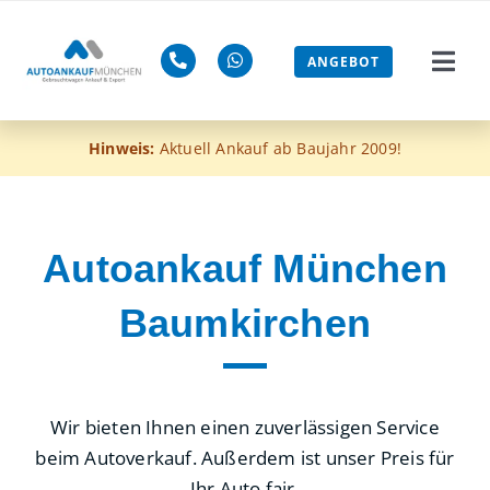
Zum
Inhalt
ANGEBOT
Togg
springen
Navi
Gebra
Hinweis:
Aktuell Ankauf ab Baujahr 2009!
Mänge
ohne 
Autoankauf München
Baumkirchen
Euro-4
Blog
Wir bieten Ihnen einen zuverlässigen Service
Jetzt 
beim Autoverkauf. Außerdem ist unser Preis für
Ihr Auto fair.