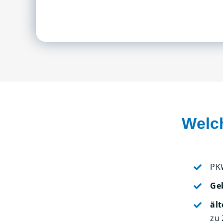
Welc
PK
Ge
äl
zu 