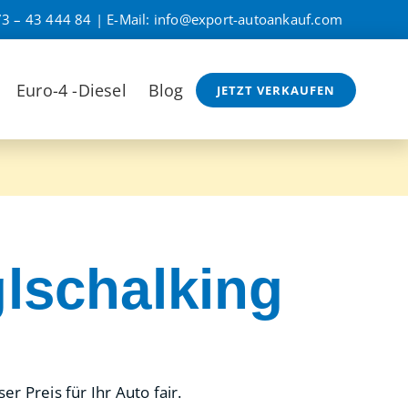
3 – 43 444 84
| E-Mail:
info@export-autoankauf.com
Euro-4 -Diesel
Blog
JETZT VERKAUFEN
lschalking
 Preis für Ihr Auto fair.