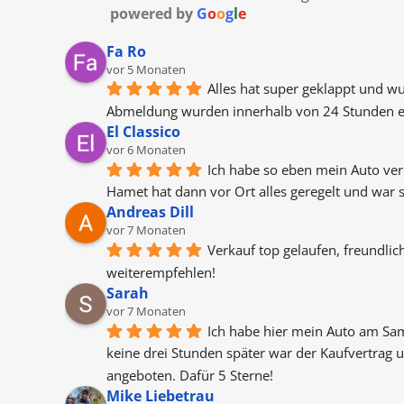
powered by
G
o
o
g
l
e
Fa Ro
vor 5 Monaten
Alles hat super geklappt und wu
Abmeldung wurden innerhalb von 24 Stunden er
El Classico
vor 6 Monaten
Ich habe so eben mein Auto verk
Hamet hat dann vor Ort alles geregelt und war
Andreas Dill
vor 7 Monaten
Verkauf top gelaufen, freundlic
weiterempfehlen!
Sarah
vor 7 Monaten
Ich habe hier mein Auto am Sa
keine drei Stunden später war der Kaufvertrag u
angeboten. Dafür 5 Sterne!
Mike Liebetrau