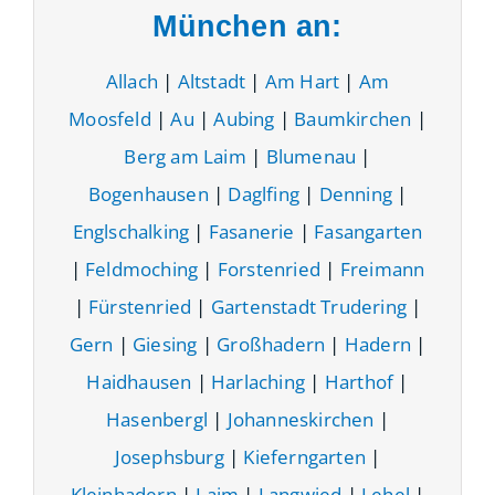
München an:
Allach
|
Altstadt
|
Am Hart
|
Am
Moosfeld
|
Au
|
Aubing
|
Baumkirchen
|
Berg am Laim
|
Blumenau
|
Bogenhausen
|
Daglfing
|
Denning
|
Englschalking
|
Fasanerie
|
Fasangarten
|
Feldmoching
|
Forstenried
|
Freimann
|
Fürstenried
|
Gartenstadt Trudering
|
Gern
|
Giesing
|
Großhadern
|
Hadern
|
Haidhausen
|
Harlaching
|
Harthof
|
Hasenbergl
|
Johanneskirchen
|
Josephsburg
|
Kieferngarten
|
Kleinhadern
|
Laim
|
Langwied
|
Lehel
|