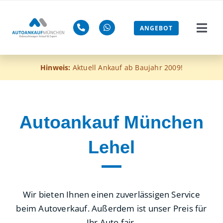
Zum
Inhalt
ANGEBOT
Togg
springen
Navi
Gebra
Hinweis:
Aktuell Ankauf ab Baujahr 2009!
Mänge
ohne 
Autoankauf München
Lehel
Euro-4
Blog
Wir bieten Ihnen einen zuverlässigen Service
Jetzt 
beim Autoverkauf. Außerdem ist unser Preis für
Ihr Auto fair.