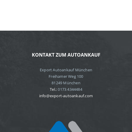
KONTAKT ZUM AUTOANKAUF
Export Autoankauf München
Freihamer Weg 100
81249 München
Tel.:
0173 4344484
info@export-autoankauf.com