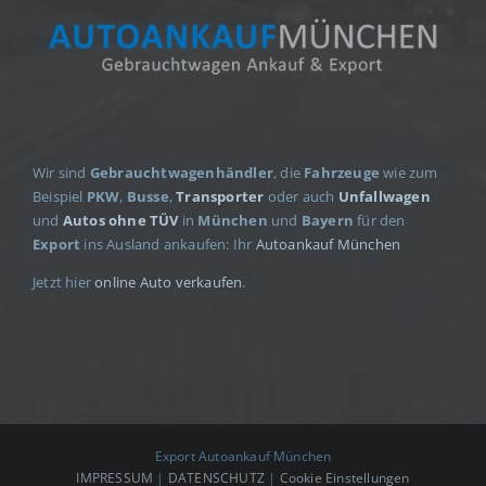
Wir sind
Gebrauchtwagenhändler
, die
Fahrzeuge
wie zum
Beispiel
PKW
,
Busse
,
Transporter
oder auch
Unfallwagen
und
Autos ohne TÜV
in
München
und
Bayern
für den
Export
ins Ausland ankaufen: Ihr
Autoankauf München
Jetzt hier
online Auto verkaufen
.
Export Autoankauf München
IMPRESSUM
|
DATENSCHUTZ
|
Cookie Einstellungen